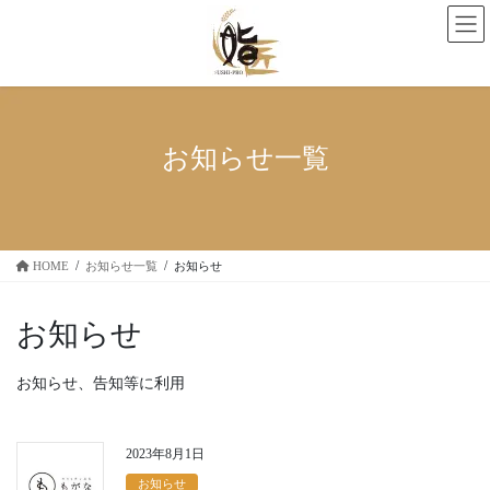
コ
ナ
ン
ビ
テ
ゲ
ン
ー
ツ
シ
へ
ョ
ス
ン
お知らせ一覧
キ
に
ッ
移
プ
動
HOME
お知らせ一覧
お知らせ
お知らせ
お知らせ、告知等に利用
2023年8月1日
お知らせ